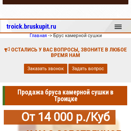
Меню
troick.bruskupit.ru
Главная
->
Брус камерной сушки
ОСТАЛИСЬ У ВАС ВОПРОСЫ, ЗВОНИТЕ В ЛЮБОЕ
ВРЕМЯ НАМ
Заказать звонок
Задать вопрос
Продажа бруса камерной сушки в
Троицке
От 14 000 р./Куб