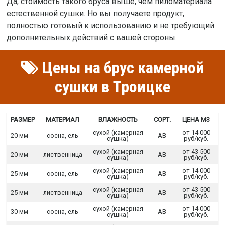
Да, стоимость такого бруса выше, чем пиломатериала
естественной сушки. Но вы получаете продукт,
полностью готовый к использованию и не требующий
дополнительных действий с вашей стороны.
Цены на брус камерной
сушки в Троицке
РАЗМЕР
МАТЕРИАЛ
ВЛАЖНОСТЬ
СОРТ.
ЦЕНА М3
сухой (камерная
от 14 000
20 мм
сосна, ель
АВ
сушка)
руб/куб.
сухой (камерная
от 43 500
20 мм
лиственница
АВ
сушка)
руб/куб.
сухой (камерная
от 14 000
25 мм
сосна, ель
АВ
сушка)
руб/куб.
сухой (камерная
от 43 500
25 мм
лиственница
АВ
сушка)
руб/куб.
сухой (камерная
от 14 000
30 мм
сосна, ель
АВ
сушка)
руб/куб.